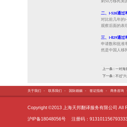
刺
万移民美
50
二、
通过
I-526
对比前几年的
I
观察后面的表
三、
通过
I-829
申请数和批准
然是中国人移
上一条 :
一对海
下一条 :
不过“
关于我们
-
联系我们
-
国际婚姻
-
签证指南
-
商务咨询
Copyright ©2013 上海天邦翻译服务有限公司 All Ri
沪I
P备18048056号 注册码：91310115679333