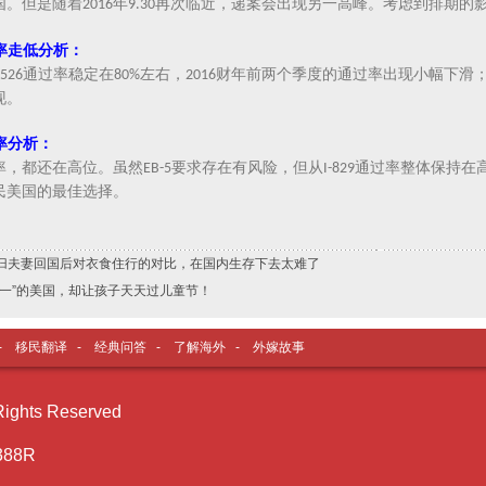
国。但是随着
年
再次临近，递案会出现另一高峰。考虑到排期的
2016
9.30
率走低分析：
通过率稳定在
左右，
财年前两个季度的通过率出现小幅下滑
-526
80%
2016
现。
率分析：
率，都还在高位。虽然
要求存在有风险，但从
通过率整体保持在
EB-5
I-829
民美国的最佳选择。
归夫妻回国后对衣食住行的对比，在国内生存下去太难了
六一”的美国，却让孩子天天过儿童节！
-
移民翻译
-
经典问答
-
了解海外
-
外嫁故事
ghts Reserved
388R