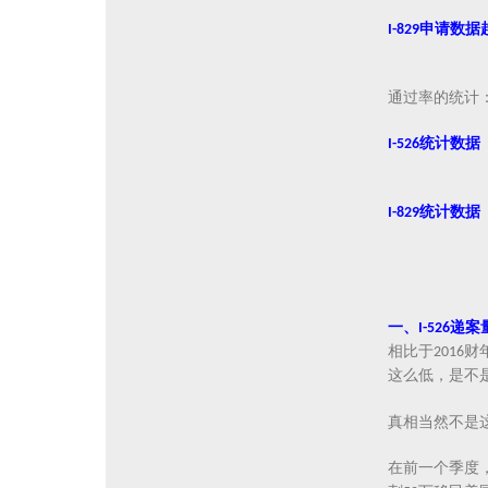
I-829
申请数据
通过率
的统计
I-526
统计数据
I-829
统计数据
一、
递案
I-526
相比于
财
2016
这么低，是不
真相当然不是
在前一个季度