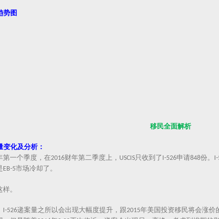
趋势图
：
移民全面解析
量变化及分析：
年第一个季度，在
财年第二季度上，
只收到了
申请
份。
2016
USCIS
I-526
848
I
是
市场冷却了。
EB-5
这样。
，
递案量之所以会出现大幅度提升，跟
年美国投资移民将会涨价
I-526
2015