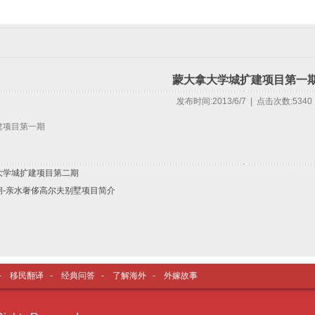
蒙大拿大学城扩建项目第一
发布时间:2013/6/7 | 点击次数:5340
建项目第一期
大学城扩建项目第二期
期-亲水奢侈高尔夫别墅项目简介
-
移民翻译
-
经典问答
-
了解海外
-
外嫁故事