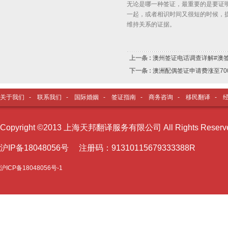
无论是哪一种签证，最重要的是要证
一起，或者相识时间又很短的时候，
维持关系的证据。
上一条 :
澳州签证电话调查详解#澳
下一条 :
澳洲配偶签证申请费涨至700
关于我们
-
联系我们
-
国际婚姻
-
签证指南
-
商务咨询
-
移民翻译
-
Copyright ©2013 上海天邦翻译服务有限公司 All Rights Reser
沪I
P备18048056号 注册码：91310115679333388R
沪ICP备18048056号-1