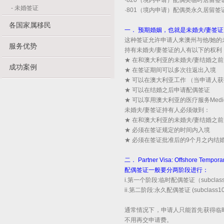
·820（境内申请）配偶类临时居留签
-
未婚签证
·801（境内申请）配偶类永久居留签
各国家属移民
一． 预期婚姻，也就是未婚夫/妻签证（Prospec
这种签证允许申请人来澳州与他/她
服务优势
持有未婚夫/妻签证的人有以下的权利
★ 在和澳大利亚的未婚夫/妻结婚之
成功案例
★ 在签证期间可以多次往返出入境
★ 可以在澳大利亚工作 （当申请人
★ 可以在结婚之后申请配偶签证
★ 可以享用澳大利亚的医疗服务Medic
未婚夫/妻签证持有人必须做到：
★ 在和澳大利亚的未婚夫/妻结婚之
★ 必须在签证规定的时间内入境
★ 必须在签证批准后的9个月之内
二． Partner Visa: Offshore Tempor
配偶签证一般要分两阶段进行：
i.第一个阶段:临时配偶签证（subclass
ii.第二阶段:永久配偶签证 (subclass1
通常情况下，申请人只能首先获得临时配
不用再交申请费。