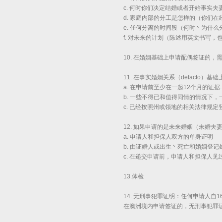
c. 何时你们决定结婚或者开始事实夫
d. 家庭内部的分工是怎样的（你们
e. 任何分离的时间段（何时丶为什
f. 对未来的计划（陈述用英文书写
10. 在婚姻基础上申请配偶签证的，需提供结
11. 在事实婚姻关系（defacto）
a. 在申请前至少在一起12个月的证据.
b. 一些不得已和值得同情的情况下
c. 已经按照州或领地的相关法律规定
12. 如果申请的是未来婚姻（未婚夫
a. 申请人和担保人双方的单身证明
b. 由证婚人或出生丶死亡和婚姻登记
c. 在递交申请前，申请人和担保人
13.体检
14. 无刑事犯罪证明：任何申请人
在澳洲境内申请签证的，无刑事犯罪