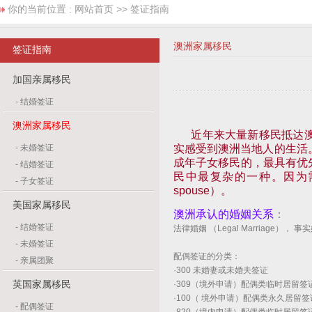
你的当前位置 :
网站首页
>> 签证指南
澳洲家属移民
签证指南
加国亲属移民
-
结婚签证
澳洲家属移民
近年来大量新移民抵达
-
未婚签证
实感受到澳洲当地人的生活。家
成年子女移民的，最具有优
-
结婚签证
民中最复杂的一种。因为需
-
子女签证
spouse）。
美国家属移民
澳洲承认的婚姻关系
：
-
结婚签证
法律婚姻 （Legal Marriage）， 事实
-
未婚签证
配偶签证的分类：
-
亲属团聚
·300 未婚妻或未婚夫签证
英国家属移民
·309（境外申请）配偶类临时居留签
·100（ 境外申请）配偶类永久居留签
-
配偶签证