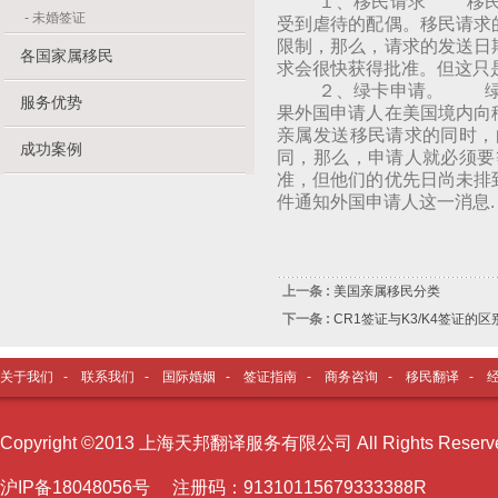
１、移民请求 移民请求
-
未婚签证
受到虐待的配偶。移民请求
限制，那么，请求的发送日
各国家属移民
求会很快获得批准。但这只
２、绿卡申请。 绿卡申
服务优势
果外国申请人在美国境内向
亲属发送移民请求的同时，
成功案例
同，那么，申请人就必须要
准，但他们的优先日尚未排
件通知外国申请人这一消息.
上一条 :
美国亲属移民分类
下一条 :
CR1签证与K3/K4签证的区
关于我们
-
联系我们
-
国际婚姻
-
签证指南
-
商务咨询
-
移民翻译
-
Copyright ©2013 上海天邦翻译服务有限公司 All Rights Reser
沪I
P备18048056号 注册码：91310115679333388R