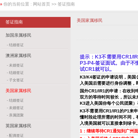
你的当前位置 :
网站首页
>> 签证指南
美国家属移民
签证指南
加国亲属移民
-
结婚签证
澳洲家属移民
提示：K3不需要用CR1/I
P3-P4-签证面试。由
-
未婚签证
试CR1就可以
。
-
结婚签证
K3/K4签证的申请说明，美
-
子女签证
入美国后需要进行身份调整，即
美国家属移民
国外CR1/IR1的申请：在收
双方的等待时间较长，所以未
-
结婚签证
K3进入美国你每个公民团聚）在申
-
未婚签证
K3不需要用CR1/IR1的P1
-
亲属团聚
懂时段处理所需的时间不同，有
入境美国就可以直接拿到绿卡
英国家属移民
1：继续等待CR1通知到广州
-
配偶签证