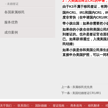
2：入美国后终止CR1的申请
-
未婚签证
由于K3不属于移民签证，有两
各国家属移民
国外CR1、IR1和国内CR1
度非常快（在申请国内CR1/
服务优势
带小孩出国：如果你需要把小孩
如果你的小孩在你和美国公民结
成功案例
到签证的。也许是签证官在面
已。如果获得通过，入境美国
民结婚）
如果小孩是你和美国公民亲生
直接申办美国护照，可以一同和
上一条 :
亲属移民优先类
下一条 :
美国结婚签证CR1/IR1
关于我们
-
联系我们
-
国际婚姻
-
签证指南
-
商务咨询
-
移民翻译
-