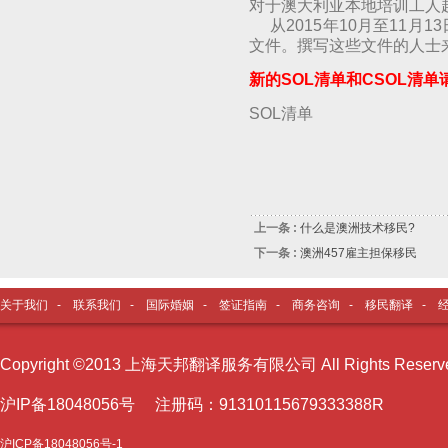
对于澳大利亚本地培训工人
从2015年10月至11月
文件。撰写这些文件的人士
新的SOL清单和CSOL清单
SOL清单
上一条 :
什么是澳洲技术移民?
下一条 :
澳洲457雇主担保移民
关于我们
-
联系我们
-
国际婚姻
-
签证指南
-
商务咨询
-
移民翻译
-
Copyright ©2013 上海天邦翻译服务有限公司 All Rights Reser
沪I
P备18048056号 注册码：91310115679333388R
沪ICP备18048056号-1